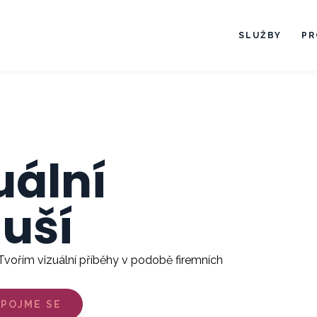
SLUŽBY
PR
uální
duší
 Tvořím vizuální příběhy v podobě firemních
SPOJME SE