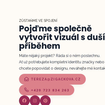
ZŮSTAŇME VE SPOJENÍ
Pojďme společně
vytvořit vizuál s duší
příběhem
Máte nějaký projekt? Ráda si o něm poslechnu.
Ať už potřebujete kompletní identitu značky nebo s
chcete popovídat o designu, neváhejte mě kontak
TEREZA@ZIGACKOVA.CZ
+420 723 834 263