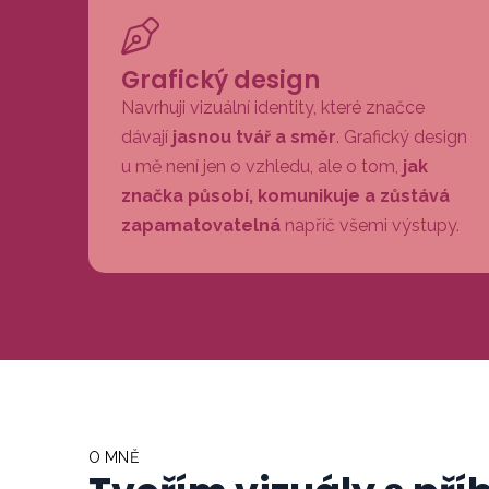
Grafický design
Navrhuji vizuální identity, které značce
dávají
jasnou tvář a směr
. Grafický design
u mě není jen o vzhledu, ale o tom,
jak
značka působí, komunikuje a zůstává
zapamatovatelná
napříč všemi výstupy.
O MNĚ