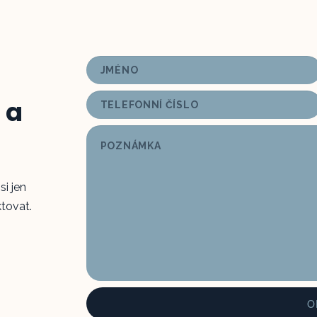
 a
i jen
tovat.