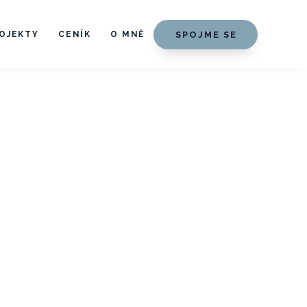
SPOJME SE
OJEKTY
CENÍK
O MNĚ