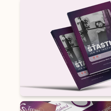
SAZBA A ILUSTRACE
Šťastná jen na instagramu