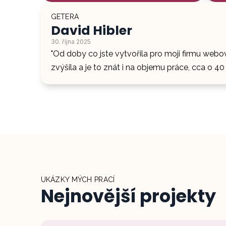
GETERA
David Hibler
30. října 2025
"Od doby co jste vytvořila pro moji firmu webo
zvýšila a je to znát i na objemu práce, cca o 
UKÁZKY MÝCH PRACÍ
Nejnovější projekty