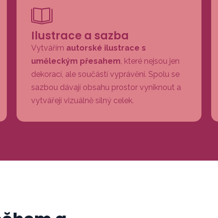
Ilustrace a sazba
Vytvářím
autorské ilustrace s
uměleckým přesahem
, které nejsou jen
dekorací, ale součástí vyprávění. Spolu se
sazbou dávají obsahu prostor vyniknout a
vytvářejí vizuálně silný celek.