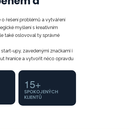
íběhem a
de o řešení problémů a vytváření
egické myšlení s kreativním
le také oslovoval ty správné
 start-upy, zavedenými značkami i
out hranice a vytvořit něco opravdu
15
+
SPOKOJENÝCH
KLIENTŮ