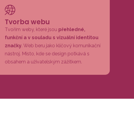
Tvorba webu
Tvořím weby, které jsou
přehledné,
funkční a v souladu s vizuální identitou
značky
. Web beru jako klíčový komunikační
nástroj. Místo, kde se design potkává s
obsahem a uživatelským zážitkem.