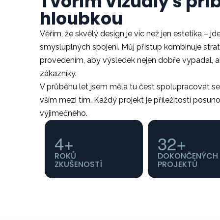
Tvořím vizuály s př
hloubkou
Věřím, že skvělý design
je víc než jen estetika – j
smysluplných spojení. Můj přístup kombinuje strat
provedením, aby výsledek nejen dobře vypadal, a
zákazníky.
V průběhu let jsem měla tu čest spolupracovat se
vším mezi tím. Každý projekt je příležitostí posun
výjimečného.
4
+
32
+
ROKŮ
DOKONČENÝCH
ZKUŠENOSTÍ
PROJEKTŮ