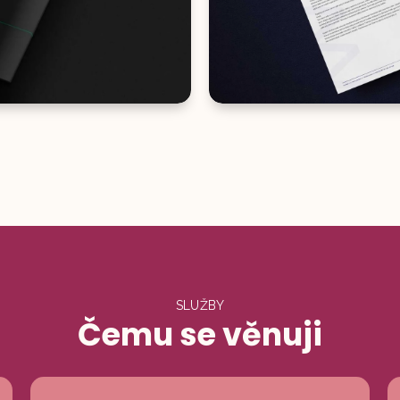
BRANDING & WEB
Atomique
SLUŽBY
Čemu se věnuji