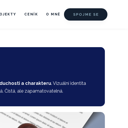
SPOJME SE
OJEKTY
CENÍK
O MNĚ
duchosti a charakteru
. Vizuální identita
á. Čistá, ale zapamatovatelná.