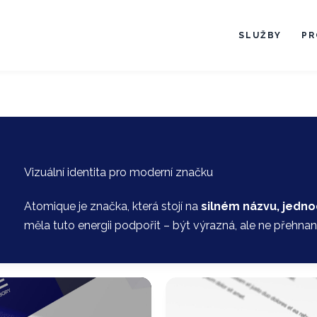
SLUŽBY
PR
Vizuální identita pro moderní značku
Atomique je značka, která stojí na
silném názvu, jedno
měla tuto energii podpořit – být výrazná, ale ne přehnan