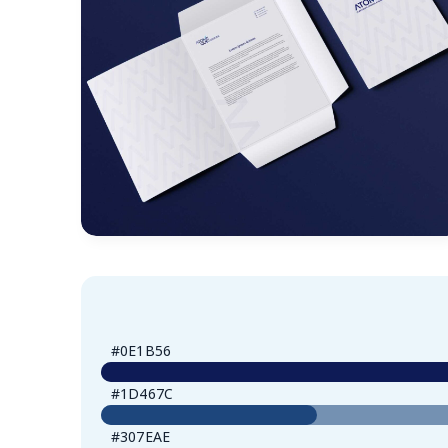
#0E1B56
#1D467C
#307EAE